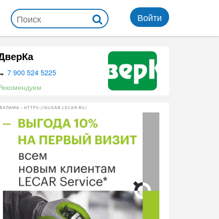
Войти
ДверКа
7 900 524 5225
Рекомендуем
ЕКЛАМА • HTTPS://GUSAR.LECAR.RU/