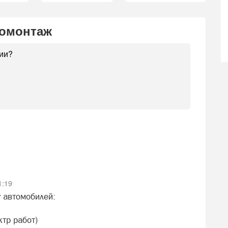
номонтаж
1:19
у автомобилей:
ктр работ)